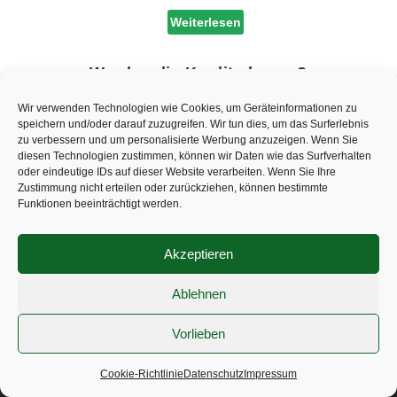
Weiterlesen
Werden die Kredite knapp?
Finanzexpertin
November 17, 2020
Wir verwenden Technologien wie Cookies, um Geräteinformationen zu
speichern und/oder darauf zuzugreifen. Wir tun dies, um das Surferlebnis
Für Firmen wird es bald schwieriger, an günstige
zu verbessern und um personalisierte Werbung anzuzeigen. Wenn Sie
Darlehen zu kommen und Bankexperten warnen bereits
diesen Technologien zustimmen, können wir Daten wie das Surfverhalten
vor einem Kreditengpass. Die Finanzierungen sind trotz
oder eindeutige IDs auf dieser Website verarbeiten. Wenn Sie Ihre
Zustimmung nicht erteilen oder zurückziehen, können bestimmte
niedriger Zinsen schwieriger geworden und die
Funktionen beeinträchtigt werden.
Risikobereitschaft der…
Weiterlesen
Akzeptieren
Ablehnen
Kostenlose Servicenummer:
0800 142 5 367
Montag bis Freitag 8:00 – 20:00 Uhr
Vorlieben
© Copyright 2021, alle Inhalte unterliegen dem Copyright der
Cookie-Richtlinie
Datenschutz
Impressum
Spar24 Media GmbH | Made by
SVAVE