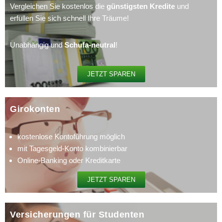
Vergleichen Sie kostenlos die
günstigsten Kredite
und
erfüllen Sie sich schnell Ihre Träume!
Unabhängig und
Schufa-neutral
!
JETZT SPAREN
Girokonten​
kostenlose Kontoführung möglich
mit Tagesgeld-Konto kombinierbar
Online-Banking oder Kreditkarte
JETZT SPAREN
Versicherungen für Studenten